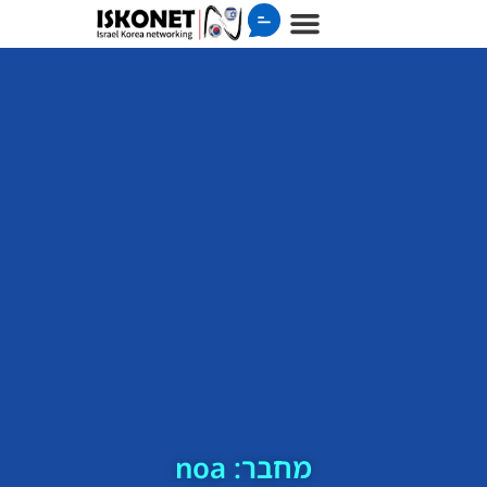
מחבר:
noa