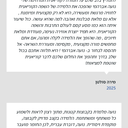
נועה אברהמי שהפכה את הלמידה של השפה הקוריאנית
לחוויה מרגשת ומעשירה, היא לא רק מקצועית ומיומנת ,
אלא גם מלאת סבלנות ואהבה למה שהיא עושה. כול שיעור
איתה הוא כמו מסע קסם לעולם התרבות והשפה
הקוריאנית. היא תמיד יוצרת אווירה נעימה, מעודדת ומלאת
חיוכים , מה שהופך את הלמידה לקלה ומהנה, אם אתם
מחפשים מורה מקצועית , מקסימה ומעוררת השראה- אל
תהססו לבחור ב- נועה אברהמי ! היא תלווה אתכם בכול
שלב בדרך ותהפוך את החלום שלכם לדבר קוריאנית
שוטפת למציאות!
מירה סולטן
2025
נועה מלמדת בקבוצות קטנות, מתוך רצון לראות ולשמוע
כל משתתף ומשתתפת. הלמידה בקצב מדויק לקבוצה,
מוקפדת ויסודית. נועה, דוברת עברית, לכן החומר מועבר