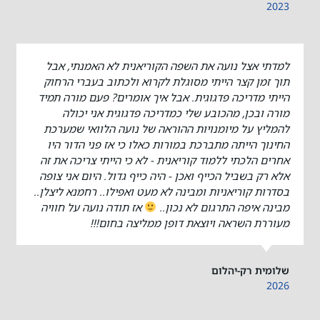
2023
למדתי אצל נועה את השפה הקוריאנית לא האמנתי, אבל
תוך זמן קצר הייתי מסוגלת לקרוא ולכתוב בעברי הרחוק
הייתי מדריכה פדגוגית. אבל איך אומרים? פעם מורה תמיד
מורה ובכן, מהכובע שלי כמדריכה פדגוגית אני יכולה
להמליץ על מיומנויות ההוראה של נועה הלוואי שמערכת
החינוך הייתה מתברכת במורות כאלו כי אז פני הדור היו
אחרים הלכתי ללמוד קוריאנית - לא כי הייתי צריכה את זה
אלא רק בשביל הכייף ואכן - היה כייף גדול. היום אני צופה
בסדרות קוריאניות ומבינה לא מעט ואפילו.. רחמנא ליצלן..
מבינה איפה התרגום לא נכון..
אז תודה נועה על חוויה
מעוררת השראה ויוצאת דופן ממליצה בחום!!!
שלומית רק-יהלום
2026