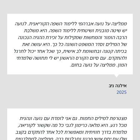
ממליצה על נועה אברהמי ללימוד השפה הקוריאנית. לנועה
יש שיטה מובנית ושיטתית ללימוד השפה. היא משלבת
הרבה הומור והמחשות שמקילות על זכירת ההגיה הנכונה
של המילים וסדר המשפט השונה כל כך. היא עושה זאת
בכיתה קטנה ובתשומת לב אישית, כך שכל אחד יכול לתרגל
ולהתקדם. עם סיום הקורס הראשון יש לי תחושה שלמדתי
המון. ממליצה על נועה בחום.
אילנה ניב
2025
מצטרפת למילים החמות. גם אני לומדת עם נועה ונהנית
מכל רגע. היא מלאה כרימון לגבי כל מה שקשור לקוריאה,
מלמדת בדרך חוויתית ומאפשרת לכל אחד להתקדם בקצב
שלו,עם יחס אישי,פרגון וסבלנות רבה. ממליצה למתלבטים.