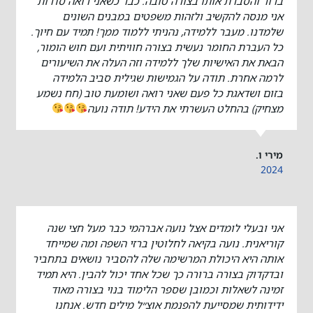
ברור והסברת אותו בצורה טובה. כבר כשאני רואה סדרות
אני מנסה להקשיב ולזהות משפטים במבנים השונים
שלמדנו. מעבר ללמידה, נהניתי ללמוד ממך! תמיד עם חיוך.
כל העברת החומר נעשית בצורה חוויתית ועם חוש הומור,
הבאת את האישיות שלך ללמידה וזה העלה את השיעורים
לרמה אחרת. תודה על הגמישות שגילית סביב הלמידה
בזום ושדאגת כל פעם שאני רואה ושומעת טוב (חח נשמע
מצחיק) בהחלט העשרתי את הידע! תודה נועה
מירי ו.
2024
אני ובעלי לומדים אצל נועה אברהמי כבר מעל חצי שנה
קוריאנית. נועה בקיאה לחלוטין ברזי השפה ומה שמייחד
אותה היא היכולת המרשימה שלה להסביר נושאים בתחביר
ובדקדוק בצורה ברורה כך שכל אחד יכול להבין. היא תמיד
זמינה לשאלות וכמובן שספר הלימוד בנוי בצורה מאוד
ידידותית שמסייעת להפנמת אוצ״ל מילים חדש. אנחנו