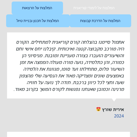
המלצות על לימודי קוריאנית
המלצות על הרצאות
המלצות על הדרכת קבוצות
המלצות על תכנון ובניית טיול
אתמול סיימנו בהצלחה קורס קוריאנית למתחילים. הקורס
היה מורכב מקבוצה קטנה ואיכותית. קיבלנו יחס אישי וחם
והשיעורים הועברו בצורה מעניינת ומובנת. מניסיוני הן
כמורה, והן כתלמידה, נועה מורה מעולה הממצה את זמן
השיעור פלוס, מתחילתו ועד סופו, מגוונת את הלמידה
באמצעים שונים ומצדיקה מאוד את הנסיעה שלי מהצפון
שעה וחצי לכל כיוון ברכבת. תודה לך נועה על חוויה
מרנינה וכמובן שאנחנו נפגשות לקורס המשך בקרוב מאוד.
אירית שורץ
2024