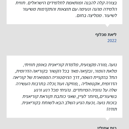
בצורה קלה להבנה ומותאמת לתלמידים הישראלים. חווית
הלמידה מהנה ונעימה עם תוצאות והתקדמות משיעור
לשיעור. ממליצה בחום.
ליאת מכלוף
2022
נועה ,מורה מקצועית, מלמדת קוריאנית באופן חוויתי,
מלאת הומור, ובקיאה מאד בכל הקשור בקוריאה הדרומית,
החל בהקניית השפה, דרך ההיסטוריה המפוארת של קוריאה
הדרומית, אקטואליה , ,מוזיקה ועוד,וכלה בתרבות העשירה
שלה על גווניה המיוחדים. נהניתי מכל רגע ורגע
בשיעורים,,מיותר לציין, שאני כותבת וקוראת קוריאנית
בזכות נועה ,וכעת הגיע השלב הבא-לשוחח בקוריאנית.
תודה!
רות אסולין