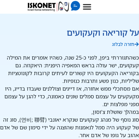
על קוריאה וקעקועים
חזרה לבלוג
כשהתגוררתי ביפן, לפני כ-25 שנה, כשהיו אומרים את המילה
קעקועים, ישר עולה בראש המאפיה היפנית: היאקוזה. גם
בקוריאה הקעקועים היו קשורים לעיתים קרובות לקונוטציות
שליליות, כגון פשע ותרבות כנופיות.
אם מסתכלי ממש אחורה, אז דייגים וצוללנים שעבדו בדייג, היו
מקעקעים על עצמם סמלים שונים כאמונה, כדי להגן על עצמם
מפני מפלצות ים.
במהלך שושלת צ'וסון,
סוג נוסף של מנהג קעקועים שנקרא יאונבי (연비; 聯臂), סוג זה
של קעקוע היה סמל לנאמנות שהוצגה על ידי סימון שם של אדם
אהוב על גופו של אדם אחר.