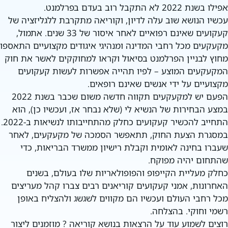
אפילו בשנת 2022 לא התקבל רוב בעדם בפרלמנט.
עכשיו הנושא שוב עלה לדיון, וקוריאה מתקרבת ללגליזציה של
קעקועים שאינם רפואיים לאחר איסור של 33 שנים. אתמול,
מקעקעים מכל רחבי המדינה ומנהיגי איגודים מקצועיים התאספו
מחוץ לבניין הפרלמנט בסיאול וקראו למחוקקים לאשר את חוק
המקעקעים המוצע – לפיו תהייה אפשרות לעשות קעקועים
מקצועיים על ידי אנשים שאינם רופאים.
הפעם יש למקעקעים תקווה חדשה משום שכבר בשנת 2022
במצע הבחירות של הנשיא לי (שלא נבחר אז, ועכשיו כן), הוא
התחייב להכשיר קעקועים כחלק מהתחייבותו לנשיאות ב-2022.
במסגרת הצעת החוק, תתאפשר הסמכה של מקעקעים, לאחר
שעברו בחינה לאומית וקבלת רישיון ממשרד הבריאות, כדי
שהתחום יהיה מפוקח.
כחלק מעליית הקייפופ והפופולאריות שלו בעולם, בשנים
האחרונות, אמני קעקועים קוריאנים רבים צברו קהל מעריצים
מכל רחבי העולם ועכשיו הם מקווים לשגשג ולהצליח באופן
רשמי וחוקי. בהצלחה.
רוצים לשמוע עוד על הרצאות בנושא קוריאה ? מוזמנים ליצור