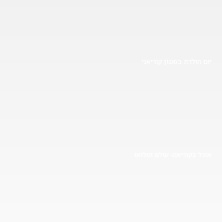
יום הולדת בסגנון קוריאני
אוכל בקוריאה- עולם ומלואו