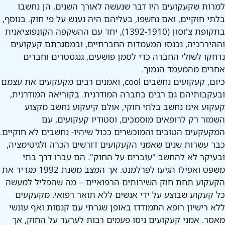
למרות שקעקועים היו דבר שנעשה לאורך השנים, הן נחשבו
בלתי חוקיים, ואם נחשפו, בעליהם היה נענש על פי חוק. בנוסף,
בתקופת צ'וסון (1392-1910), יחד עם ההשקפה הקונפוציאנית
וההיררכיה, נכנסו המעמדות החברתיים, ובמסגרתם קעקועים
נדחקו לשולי החברה כדי לסמן פושעים, גנגסטרים וחברים
אחרים מהמעמד הנמוך.
כיום, קעקועים נחשבים cool, ואמנים רבים מקעקעים את עצמם
ובעקבותיהם גם רבים בחברה המודרנית. בקוריאה המודרנית,
קעקוע אינו נחשב בלתי חוקי, אולם קיעקוע נחשב מקצוע
השמור רק לרופאים מוסמכים, וסטודיו קעקועים, עם
המקעקעים הטובים והמוכשרים ככול שיהיו- נחשבים לא חוקיים.
כבר עשרות שנים שאמני הקעקועים דורשים הכרה ולגיטימציה,
ובעיקר לא להחשב "עוברים על החוק". הם עברו דרך בתי
משפט ואפילו הגיעו לפרלמנט. אך המצב משנת 1992 מגדיר את
הקעקוע תחת חוק השירותים הרפואיים – מה שהפליל למעשה
כל קעקוע שבוצע על ידי אנשים ללא תואר רפואי. מקעקעים
ללא רישיון רופא התמודדו באופן שגרתי עם קנסות ואף עונשי
מאסר. אמני קעקועים ניסו פעמים רבות לערער על החוק, אך