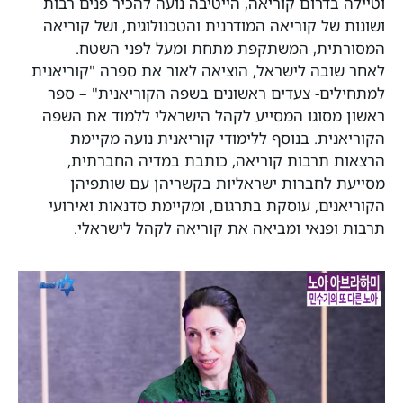
וטיילה בדרום קוריאה, הייטיבה נועה להכיר פנים רבות
ושונות של קוריאה המודרנית והטכנולוגית, ושל קוריאה
המסורתית, המשתקפת מתחת ומעל לפני השטח.
לאחר שובה לישראל, הוציאה לאור את ספרה "קוריאנית
למתחילים- צעדים ראשונים בשפה הקוריאנית" – ספר
ראשון מסוגו המסייע לקהל הישראלי ללמוד את השפה
הקוריאנית. בנוסף ללימודי קוריאנית נועה מקיימת
הרצאות תרבות קוריאה, כותבת במדיה החברתית,
מסייעת לחברות ישראליות בקשריהן עם שותפיהן
הקוריאנים, עוסקת בתרגום, ומקיימת סדנאות ואירועי
תרבות ופנאי ומביאה את קוריאה לקהל לישראלי.